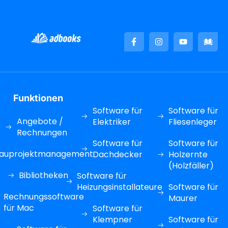
Funktionen
Software für
Software für
Angebote /
Elektriker
Fliesenleger
Rechnungen
Software für
Software für
auprojektmanagement
Dachdecker
Holzernte
(Holzfäller)
Bibliotheken
Software für
Heizungsinstallateure
Software für
Rechnungssoftware
Maurer
für Mac
Software für
Klempner
Software für