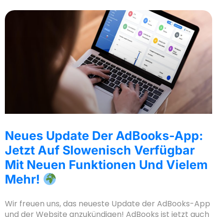
Neues Update Der AdBooks-App:
Jetzt Auf Slowenisch Verfügbar
Mit Neuen Funktionen Und Vielem
Mehr!
Wir freuen uns, das neueste Update der AdBooks-App
und der Website anzukündigen! AdBooks ist jetzt auch