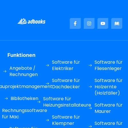
Funktionen
Software für
Software für
Angebote /
Elektriker
Fliesenleger
Rechnungen
Software für
Software für
auprojektmanagement
Dachdecker
Holzernte
(Holzfäller)
Bibliotheken
Software für
Heizungsinstallateure
Software für
Rechnungssoftware
Maurer
für Mac
Software für
Klempner
Software für