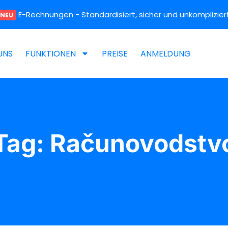
E
-
R
e
c
h
n
u
n
g
e
n
- Standardisiert, sicher und unkompliziert
NEU
UNS
FUNKTIONEN
PREISE
ANMELDUNG
Tag: Računovodstv