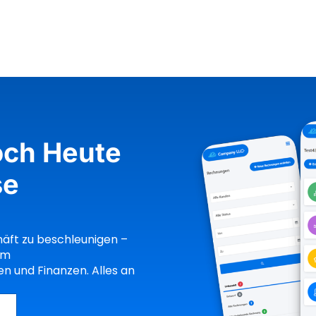
och Heute
se
häft zu beschleunigen –
um
n und Finanzen. Alles an