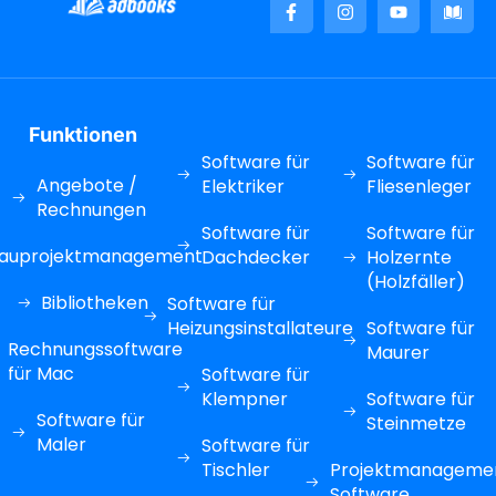
Funktionen
Software für
Software für
Angebote /
Elektriker
Fliesenleger
Rechnungen
Software für
Software für
auprojektmanagement
Dachdecker
Holzernte
(Holzfäller)
Bibliotheken
Software für
Heizungsinstallateure
Software für
Rechnungssoftware
Maurer
für Mac
Software für
Klempner
Software für
Software für
Steinmetze
Maler
Software für
Tischler
Projektmanageme
Software